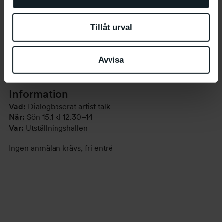
Curatorerna om utställningen i utställningskatalogen
Tillåt urval
Utställningen är resultatet av ett samarbete mellan de fyra
curatorerna Mats Stjernstedt, Elena Tzotzi, Emily Fahlén
Avvisa
och Asrin Haidari.
Information
Vad:
Dialogbaserat artist talk
När:
Sön 15.1 kl 12.30–14
Var:
Utställningshallen
Ingen anmälan krävs, fri entré
Evenemang-
navigering