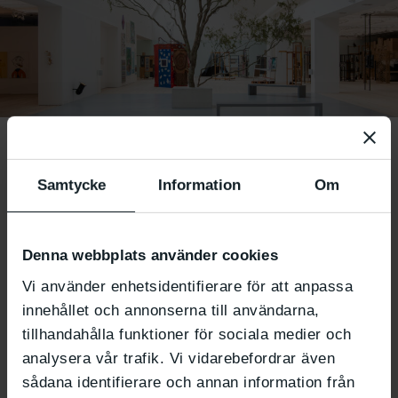
Carola Grahns verk ”Vidderna ropa, Trollpilen” är ett ofta
fotograferat verk i utställningen ”I staden växer ett fält”.
Möt konstnärerna i
Samtycke
Information
Om
I staden växer ett
fält
Denna webbplats använder cookies
Vi använder enhetsidentifierare för att anpassa
innehållet och annonserna till användarna,
15.1 2023
tillhandahålla funktioner för sociala medier och
Möt konstnärerna bakom verken i utställningens
analysera vår trafik. Vi vidarebefordrar även
sista artist talk. Carola Grahn, Julia Selin, Jon
sådana identifierare och annan information från