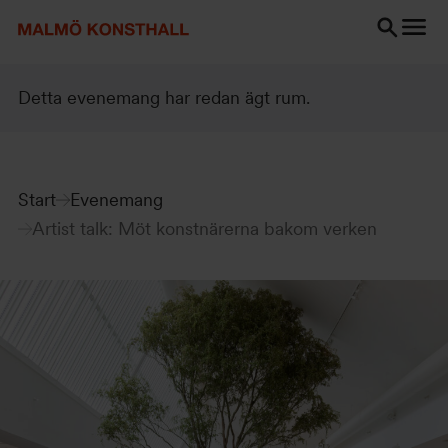
Gå
Gå
Gå
till
till
till
innehåll
Sök
Tillgänglighetsredogörelse
Sök
Detta evenemang har redan ägt rum.
Start
Evenemang
Artist talk: Möt konstnärerna bakom verken