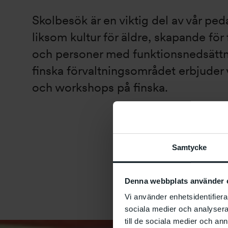
Skolbesök är en viktig del av vår pe
liksom kultur för äldre, skapande för
och personer med funktionsnedsättn
finska förvaltningsområdet erbjuder 
och workshops på finska.
Samtycke
Denna webbplats använder 
Vi använder enhetsidentifierar
sociala medier och analysera 
till de sociala medier och a