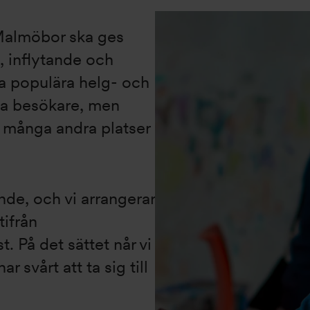
 Malmöbor ska ges
e, inflytande och
ra populära helg- och
ga besökare, men
å många andra platser
nde, och vi arrangerar
ifrån
. På det sättet når vi
 svårt att ta sig till