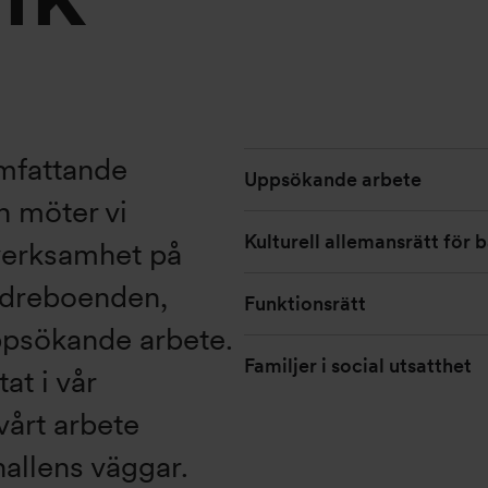
mfattande
Uppsökande arbete
n möter vi
Kulturell allemansrätt för 
 verksamhet på
äldreboenden,
Funktionsrätt
ppsökande arbete.
Familjer i social utsatthet
at i vår
årt arbete
hallens väggar.