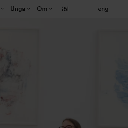
Unga
Om
eng
Sök