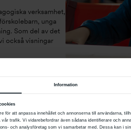
dagogiska verksamhet,
 förskolebarn, unga
ing. Som del av det
vi också visningar
Information
Foto: Helena Pataki
cookies
e för att anpassa innehållet och annonserna till användarna, tillh
vår trafik. Vi vidarebefordrar även sådana identifierare och anna
nnons- och analysföretag som vi samarbetar med. Dessa kan i sin