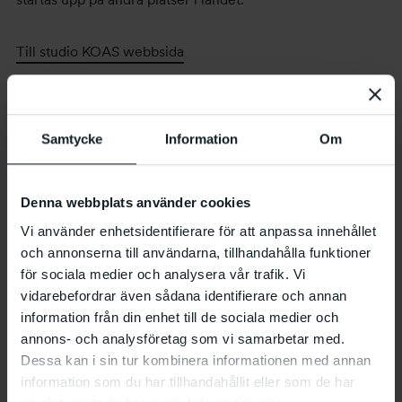
Till studio KOAS webbsida
Samtycke
Information
Om
Kontaktperson
Hitta hit
Denna webbplats använder cookies
Vi använder enhetsidentifierare för att anpassa innehållet
Stöd och samarbetspartners
och annonserna till användarna, tillhandahålla funktioner
för sociala medier och analysera vår trafik. Vi
Länkar till inspirationskällor
vidarebefordrar även sådana identifierare och annan
information från din enhet till de sociala medier och
annons- och analysföretag som vi samarbetar med.
Media
Dessa kan i sin tur kombinera informationen med annan
information som du har tillhandahållit eller som de har
Verksamheten år för år