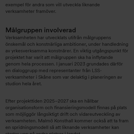
exempel för andra som vill utveckla liknande
verksamheter framöver.
Målgruppen involverad
Verksamheten har utvecklats utifrån målgruppens
önskemål och konstnärliga ambitioner, under handledning
av yrkesverksamma konstnärer. En viktig utgångspunkt för
projektet har varit att målgruppen ska ha inflytande
genom hela processen. I januari 2023 grundades därför
en dialoggrupp med representanter från LSS-
verksamheter i Skåne som var delaktig i planeringen av
studion hela året.
Efter projekttiden 2025–2027 ska en hållbar
organisationsform och finansieringsmodell finnas på plats
som möjliggör långsiktigt drift och vidareutveckling av
verksamheten. Malmö Konsthall kommer också att ta fram
en spridningsmodell så att liknande verksamheter kan
startas upp på andra platser i landet.