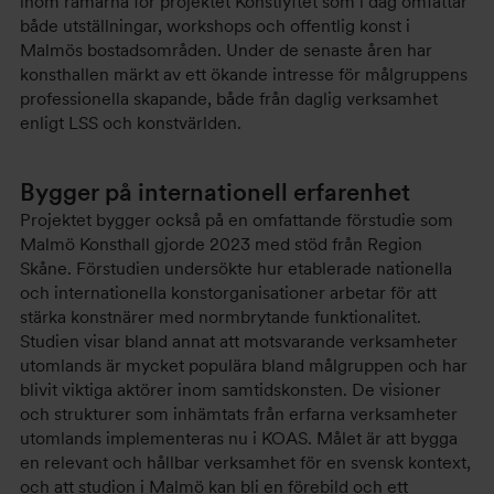
inom ramarna för projektet Konstlyftet som i dag omfattar
både utställningar, workshops och offentlig konst i
Malmös bostadsområden. Under de senaste åren har
konsthallen märkt av ett ökande intresse för målgruppens
professionella skapande, både från daglig verksamhet
enligt LSS och konstvärlden.
Bygger på internationell erfarenhet
Projektet bygger också på en omfattande förstudie som
Malmö Konsthall gjorde 2023 med stöd från Region
Skåne. Förstudien undersökte hur etablerade nationella
och internationella konstorganisationer arbetar för att
stärka konstnärer med normbrytande funktionalitet.
Studien visar bland annat att motsvarande verksamheter
utomlands är mycket populära bland målgruppen och har
blivit viktiga aktörer inom samtidskonsten. De visioner
och strukturer som inhämtats från erfarna verksamheter
utomlands implementeras nu i KOAS. Målet är att bygga
en relevant och hållbar verksamhet för en svensk kontext,
och att studion i Malmö kan bli en förebild och ett