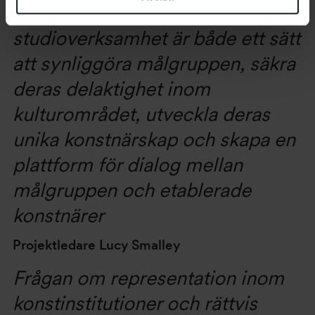
framåtblickande
studioverksamhet är både ett sätt
att synliggöra målgruppen, säkra
deras delaktighet inom
kulturområdet, utveckla deras
unika konstnärskap och skapa en
plattform för dialog mellan
målgruppen och etablerade
konstnärer
Projektledare Lucy Smalley
Frågan om representation inom
konstinstitutioner och rättvis