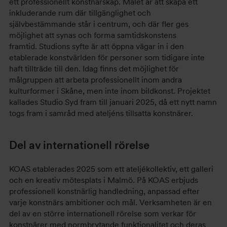
ett professionellt konstnärskap. Målet är att skapa ett
inkluderande rum där tillgänglighet och
självbestämmande står i centrum, och där fler ges
möjlighet att synas och forma samtidskonstens
framtid. Studions syfte är att öppna vägar in i den
etablerade konstvärlden för personer som tidigare inte
haft tillträde till den. Idag finns det möjlighet för
målgruppen att arbeta professionellt inom andra
kulturformer i Skåne, men inte inom bildkonst. Projektet
kallades Studio Syd fram till januari 2025, då ett nytt namn
togs fram i samråd med ateljéns tillsatta konstnärer.
Del av internationell rörelse
KOAS etablerades 2025 som ett ateljékollektiv, ett galleri
och en kreativ mötesplats i Malmö. På KOAS erbjuds
professionell konstnärlig handledning, anpassad efter
varje konstnärs ambitioner och mål. Verksamheten är en
del av en större internationell rörelse som verkar för
konstnärer med normbrytande funktionalitet och deras