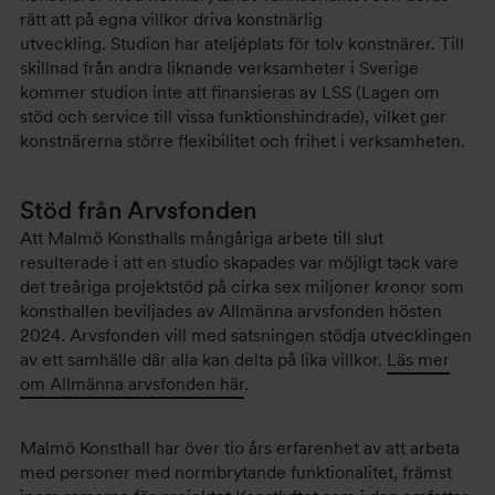
rätt att på egna villkor driva konstnärlig
utveckling. Studion har ateljéplats för tolv konstnärer. Till
skillnad från andra liknande verksamheter i Sverige
kommer studion inte att finansieras av LSS (Lagen om
stöd och service till vissa funktionshindrade), vilket ger
konstnärerna större flexibilitet och frihet i verksamheten.
Stöd från Arvsfonden
Att Malmö Konsthalls mångåriga arbete till slut
resulterade i att en studio skapades var möjligt tack vare
det treåriga projektstöd på cirka sex miljoner kronor som
konsthallen beviljades av Allmänna arvsfonden hösten
2024. Arvsfonden vill med satsningen stödja utvecklingen
av ett samhälle där alla kan delta på lika villkor.
Läs mer
om Allmänna arvsfonden här
.
Malmö Konsthall har över tio års erfarenhet av att arbeta
med personer med normbrytande funktionalitet, främst