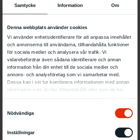
Samtycke
Information
Om
Rapportera brister i webbplatsens
tillgänglighet
Denna webbplats använder cookies
Vi strävar hela tiden efter att förbättra webbplatsens
tillgänglighet. Om du upptäcker problem som inte är
Vi använder enhetsidentifierare för att anpassa innehållet
beskrivna på den här sidan, eller om du anser att vi inte
och annonserna till användarna, tillhandahålla funktioner
uppfyller lagens krav, meddela oss så att vi får veta att
för sociala medier och analysera vår trafik. Vi
problemet finns. Skicka e-post där du beskriver
vidarebefordrar även sådana identifierare och annan
problemet, till
info.konsthall@malmo.se
.
information från din enhet till de sociala medier och
annons- och analysföretag som vi samarbetar med.
Tillsyn
Dessa kan i sin tur kombinera informationen med annan
Myndigheten för digital förvaltning har ansvaret för tillsyn
information som du har tillhandahållit eller som de har
över lagen om tillgänglighet till digital offentlig service.
samlat in när du har använt deras tjänster.
Om du inte är nöjd med hur vi hanterar ditt påpekande
Samtyckesval
om bristande webbtillgänglighet eller din begäran om
Nödvändiga
tillgängliggörande av innehåll kan du anmäla till
Myndigheten för digital förvaltning.
Inställningar