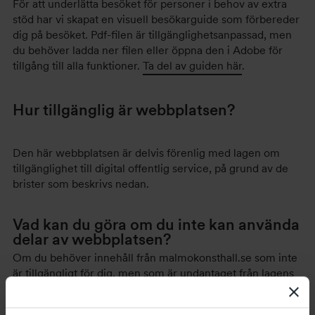
För att underlätta besöket för personer i behov av extra
stöd har vi skapat en visuell besökarguide som förbereder
dig på besöket. Pdf-filen är tillgänglighetsanpassad, men
du behöver ladda ner filen eller öppna den i Adobe för
tillgång till alla funktioner.
Ta del av guiden här
.
Hur tillgänglig är webbplatsen?
Den här webbplatsen är delvis förenlig med lagen om
tillgänglighet till digital offentlig service, på grund av de
brister som beskrivs nedan.
Vad kan du göra om du inte kan använda
delar av webbplatsen?
Om du behöver innehåll från malmokonsthall.se som inte
är tillgängligt för dig, men som är undantaget från lagens
tillämpningsområde enligt beskrivning nedan, kan du
meddela oss. Skicka e-post till
info.konsthall@malmo.se
.