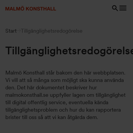
Gå
Gå
Gå
till
till
till
innehåll
Sök
Tillgänglighetsredogörelse
Sök
Start
Tillgänglighetsredogörelse
Tillgänglighetsredogörels
Malmö Konsthall står bakom den här webbplatsen.
Vi vill att så många som möjligt ska kunna använda
den. Det här dokumentet beskriver hur
malmokonsthall.se uppfyller lagen om tillgänglighet
till digital offentlig service, eventuella kända
tillgänglighetsproblem och hur du kan rapportera
brister till oss så att vi kan åtgärda dem.