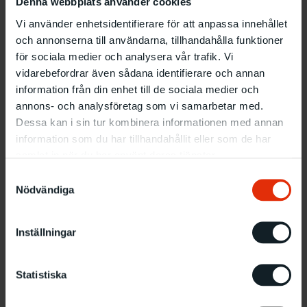
Denna webbplats använder cookies
konstnärerna med och utnyttjar tekniken. Till de
Vi använder enhetsidentifierare för att anpassa innehållet
traditionella metoderna fogas nya, som
och annonserna till användarna, tillhandahålla funktioner
konstnärerna vill utnyttja: offset, snabbkopiering,
för sociala medier och analysera vår trafik. Vi
desktop, datorgrafik… Utställningen innehöll ett
vidarebefordrar även sådana identifierare och annan
femtiotal originalutgåvor av konstnärer som Hamish
information från din enhet till de sociala medier och
Fulton, Ian Hamilton Finlay, Richard Long, Bruce
annons- och analysföretag som vi samarbetar med.
McLean, Telfer Stokes, David Tremlett och ett
Dessa kan i sin tur kombinera informationen med annan
tjugotal andra brittiska bokkonstnärer. Utställningen
information som du har tillhandahållit eller som de har
var sammanställd av David Blamey och Brynja
samlat in när du har använt deras tjänster.
Baldursdottir.
Samtyckesval
Nödvändiga
Inställningar
Statistiska