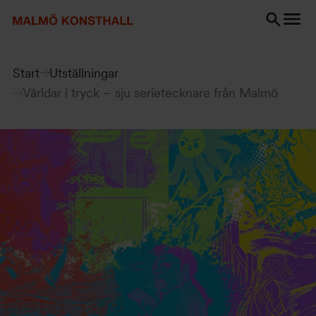
Gå
Gå
Gå
till
till
till
innehåll
Sök
Tillgänglighetsredogörelse
Sök
Start
Utställningar
Världar i tryck – sju serietecknare från Malmö