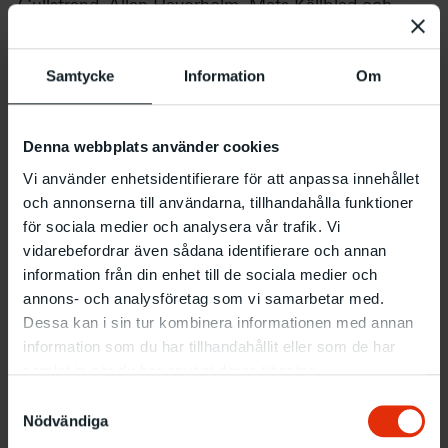
Gullstrand, Allan Haverholm, Mats Källblad och
Steve Nyberg.
Samtycke
Information
Om
I år är det 25 år sedan Malmö för första gången kallades
”seriestaden”. Startskottet var en utställning på det
studentdrivna Forumgalleriet som då låg i den
Denna webbplats använder cookies
byggnad som även Malmö Konsthall förfogade över en
period under namnet Annexet, vid nuvarande köpcentret
Vi använder enhetsidentifierare för att anpassa innehållet
Triangeln. Utställningen ”Avtryck av verkligheten – ny
och annonserna till användarna, tillhandahålla funktioner
kultur från Malmö och Lund” samlade en ny generation
för sociala medier och analysera vår trafik. Vi
tecknare, graffitikonstnärer och fanzinemakare som
vidarebefordrar även sådana identifierare och annan
arbetade utanför den etablerade konst- och
information från din enhet till de sociala medier och
litteraturvärlden. ”Avtryck av verkligheten” skapade
annons- och analysföretag som vi samarbetar med.
grunden för den i dag livaktiga seriescenen i Malmö.
Dessa kan i sin tur kombinera informationen med annan
information som du har tillhandahållit eller som de har
Malmös bidrag till seriekulturen
samlat in när du har använt deras tjänster.
I Malmö finns i dag starkt lysande konstnärskap,
Samtyckesval
framgångsrika förlag, kvalitativa utbildningar och
Nödvändiga
internationell forskning. Det finns möjlighet till en obruten