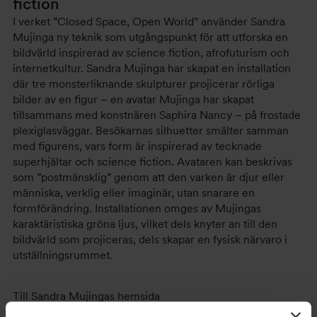
fiction
I verket ”Closed Space, Open World” använder Sandra
Mujinga ny teknik som utgångspunkt för att utforska en
bildvärld inspirerad av science fiction, afrofuturism och
internetkultur. Sandra Mujinga har skapat en installation
där tre monsterliknande skulpturer projicerar rörliga
bilder av en figur – en avatar Mujinga har skapat
tillsammans med konstnären Saphira Nancy – på frostade
plexiglasväggar. Besökarnas silhuetter smälter samman
med figurens, vars form är inspirerad av tecknade
superhjältar och science fiction. Avataren kan beskrivas
som ”postmänsklig” genom att den varken är djur eller
människa, verklig eller imaginär, utan snarare en
formförändring. Installationen omges av Mujingas
karaktäristiska gröna ljus, vilket dels knyter an till den
bildvärld som projiceras, dels skapar en fysisk närvaro i
utställningsrummet.
Till Sandra Mujingas hemsida