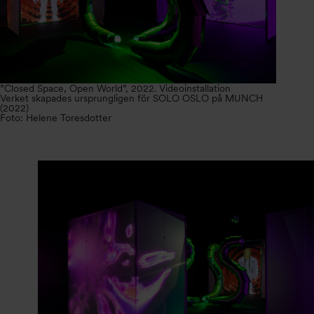
”Closed Space, Open World”, 2022. Videoinstallation
Verket skapades ursprungligen för SOLO OSLO på MUNCH
(2022)
Foto: Helene Toresdotter