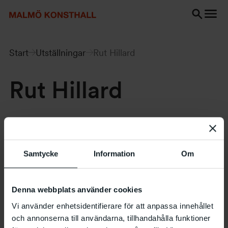
Gå
Gå
Gå
till
till
till
innehåll
Sök
Tillgänglighetsredogörelse
Sök
Start
Utställningar
Rut Hillard
Rut Hillard
11.07 – 04.08 1996
Samtycke
Information
Om
Denna webbplats använder cookies
Vi använder enhetsidentifierare för att anpassa innehållet
och annonserna till användarna, tillhandahålla funktioner