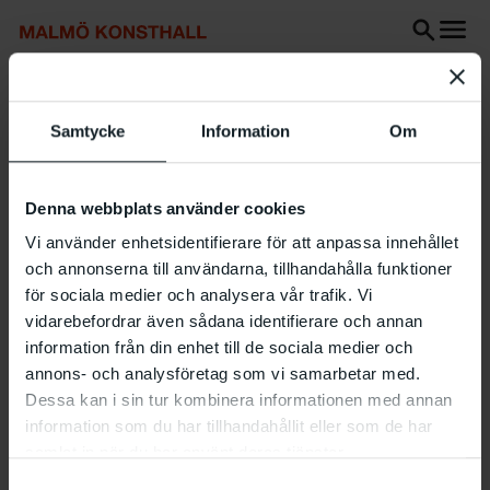
Gå
Gå
Gå
till
till
till
innehåll
Sök
Tillgänglighetsredogörelse
Sök
Start
Utställningar
Rita Ackermann_intervjufilm
Samtycke
Information
Om
Rita
Denna webbplats använder cookies
Ackermann_intervjufilm
Vi använder enhetsidentifierare för att anpassa innehållet
och annonserna till användarna, tillhandahålla funktioner
10.8 2026
-
10.8 2026
för sociala medier och analysera vår trafik. Vi
vidarebefordrar även sådana identifierare och annan
information från din enhet till de sociala medier och
annons- och analysföretag som vi samarbetar med.
https://youtu.be/oRGb2ZyaX4Y
Dessa kan i sin tur kombinera informationen med annan
RITA ACKERMANN – The Aesthetic of Disappearance
information som du har tillhandahållit eller som de har
samlat in när du har använt deras tjänster.
Meet the artist Rita Ackermann. The film is made by Åsa
Samtyckesval