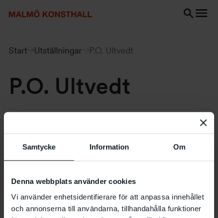
Gå
Gå
Gå
till
till
till
innehåll
Sök
Tillgänglighetsredogörelse
Sök
Start
Utställningar
P.O. Ultvedt
P.O. Ultvedt
14.10 – 05.11 1994
Samtycke
Information
Om
Utställning i Mellanrummet
Denna webbplats använder cookies
Vi använder enhetsidentifierare för att anpassa innehållet
och annonserna till användarna, tillhandahålla funktioner