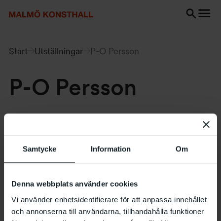
Gå
Gå
Gå
till
till
till
innehåll
Sök
Tillgänglighetsredogörelse
Sök
Start
Utställningar
P-O Persson
P-O Persson
30.10 1997 – 30.11 1997
Samtycke
Information
Om
Denna webbplats använder cookies
Vi använder enhetsidentifierare för att anpassa innehållet
och annonserna till användarna, tillhandahålla funktioner