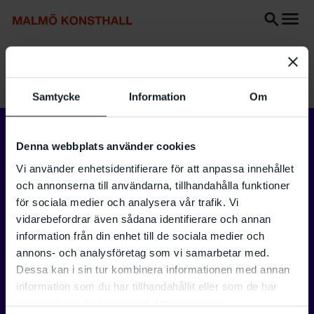
Gå
Gå
Gå
till
till
till
innehåll
Sök
Tillgänglighetsredogörelse
Sök
Start
Utställningar
Olle Kåks
Samtycke
Information
Om
Denna webbplats använder cookies
Vi använder enhetsidentifierare för att anpassa innehållet
och annonserna till användarna, tillhandahålla funktioner
för sociala medier och analysera vår trafik. Vi
vidarebefordrar även sådana identifierare och annan
information från din enhet till de sociala medier och
annons- och analysföretag som vi samarbetar med.
Dessa kan i sin tur kombinera informationen med annan
information som du har tillhandahållit eller som de har
samlat in när du har använt deras tjänster.