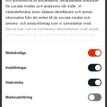
och annonserna till användarna, tillhandahålla funktioner
Levande hav
för sociala medier och analysera vår trafik. Vi
vidarebefordrar även sådana identifierare och annan
information från din enhet till de sociala medier och
4.2 – 5.3 1978
annons- och analysföretag som vi samarbetar med.
Dessa kan i sin tur kombinera informationen med annan
information som du har tillhandahållit eller som de har
samlat in när du har använt deras tjänster.
Samtyckesval
Nödvändiga
Inställningar
Statistiska
Marknadsföring