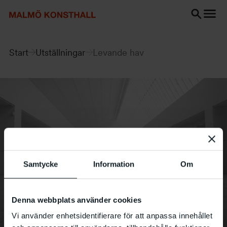
Gå
Gå
Gå
till
till
till
innehåll
Sök
Tillgänglighetsredogörelse
Sök
Start
Utställningar
Levande hav
Samtycke
Information
Om
Denna webbplats använder cookies
Vi använder enhetsidentifierare för att anpassa innehållet