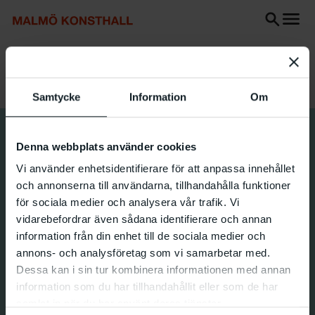
Go
Go
Go
to
to
to
content
Search
accessibility
Search
report
Start
Exhibitions
The Living Sea
Samtycke
Information
Om
Denna webbplats använder cookies
Vi använder enhetsidentifierare för att anpassa innehållet
och annonserna till användarna, tillhandahålla funktioner
för sociala medier och analysera vår trafik. Vi
vidarebefordrar även sådana identifierare och annan
information från din enhet till de sociala medier och
annons- och analysföretag som vi samarbetar med.
Dessa kan i sin tur kombinera informationen med annan
information som du har tillhandahållit eller som de har
samlat in när du har använt deras tjänster.