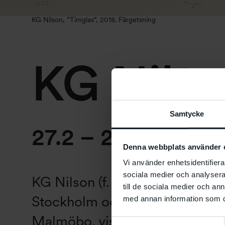
KG Nilson, ”Timglas”, 2018. Färgetsning
KG Nils
Samtycke
27.2 – 29.3 2020
Denna webbplats använder 
Vi använder enhetsidentifierar
sociala medier och analysera 
KG Nilson (f. 1941), under mång
till de sociala medier och a
Stockholm och på Österlen, n
med annan information som du 
Malmöbo, visar ny grafik och må
Samtyckesval