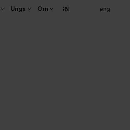
Unga
Om
eng
Sök