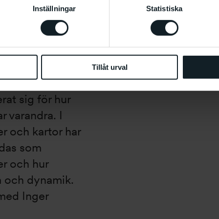
Inställningar
Statistiska
 Valands
Tillåt urval
ris och
at sig för hur
 varandra. I
r och kartor har
ndas som
er och hur
m och dynamik.
med Inger