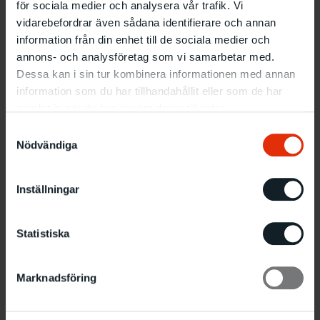
för sociala medier och analysera vår trafik. Vi
Gordon Cullen
vidarebefordrar även sådana identifierare och annan
information från din enhet till de sociala medier och
annons- och analysföretag som vi samarbetar med.
23.5 – 5.6 1977
Dessa kan i sin tur kombinera informationen med annan
information som du har tillhandahållit eller som de har
samlat in när du har använt deras tjänster.
Samtyckesval
Nödvändiga
Inställningar
Statistiska
Marknadsföring