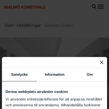
Gå
Gå
Gå
till
till
till
innehåll
Sök
Tillgänglighetsredogörelse
Sök
Start
Utställningar
Gordon Cullen
Samtycke
Information
Om
Denna webbplats använder cookies
Vi använder enhetsidentifierare för att anpassa innehållet
och annonserna till användarna, tillhandahålla funktioner