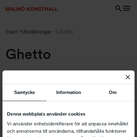
Gå
Gå
Gå
till
till
till
innehåll
Sök
Tillgänglighetsredogörelse
Sök
Start
Utställningar
Ghetto
Ghetto
26.10 – 24.11 1985
Samtycke
Information
Om
Denna webbplats använder cookies
Vi använder enhetsidentifierare för att anpassa innehållet
och annonserna till användarna, tillhandahålla funktioner