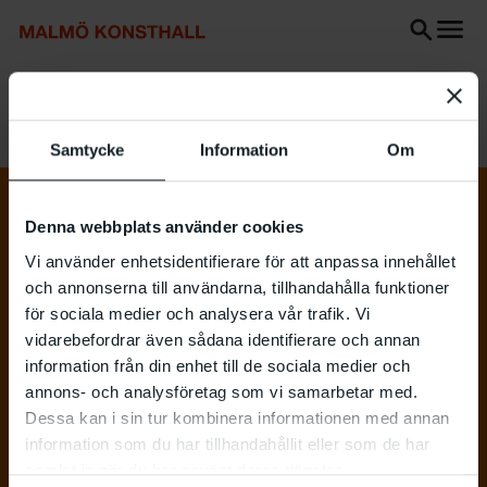
Gå
Gå
Gå
till
till
till
innehåll
Sök
Tillgänglighetsredogörelse
Sök
Start
Utställningar
Ewa Rita Castoriano
Samtycke
Information
Om
Denna webbplats använder cookies
Vi använder enhetsidentifierare för att anpassa innehållet
och annonserna till användarna, tillhandahålla funktioner
för sociala medier och analysera vår trafik. Vi
vidarebefordrar även sådana identifierare och annan
information från din enhet till de sociala medier och
annons- och analysföretag som vi samarbetar med.
Dessa kan i sin tur kombinera informationen med annan
information som du har tillhandahållit eller som de har
samlat in när du har använt deras tjänster.