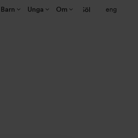
Barn
Unga
Om
eng
Sök