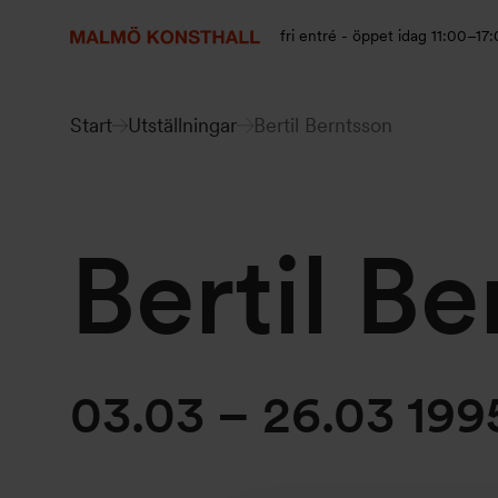
Gå
Gå
Gå
till
till
till
fri entré - öppet idag 11:00–17
innehåll
Sök
Tillgänglighetsredogörelse
Start
Utställningar
Bertil Berntsson
Bertil B
03.03 – 26.03 199