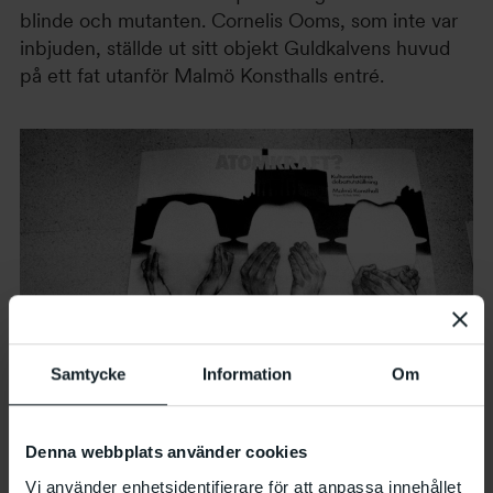
blinde och mutanten. Cornelis Ooms, som inte var
inbjuden, ställde ut sitt objekt Guldkalvens huvud
på ett fat utanför Malmö Konsthalls entré.
Samtycke
Information
Om
Denna webbplats använder cookies
Vi använder enhetsidentifierare för att anpassa innehållet