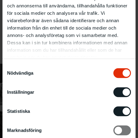
och annonserna till användarna, tillhandahålla funktioner
för sociala medier och analysera vår trafik. Vi
vidarebefordrar även sådana identifierare och annan
information från din enhet till de sociala medier och
annons- och analysföretag som vi samarbetar med.
Många starka åsikter om utsällningen. Malmö Konsthall, 1980.
Fotograf: Richard Conricus/Sydsvenskan
Dessa kan i sin tur kombinera informationen med annan
information som du har tillhandahållit eller som de har
samlat in när du har använt deras tjänster.
Samtyckesval
Nödvändiga
Inställningar
Statistiska
Marknadsföring