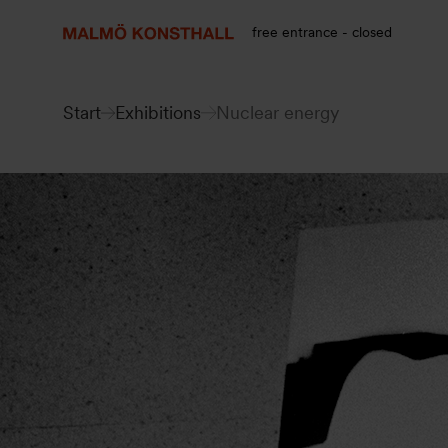
Go
Go
Go
to
to
to
free entrance - closed
content
Search
accessibility
report
Start
Exhibitions
Nuclear energy