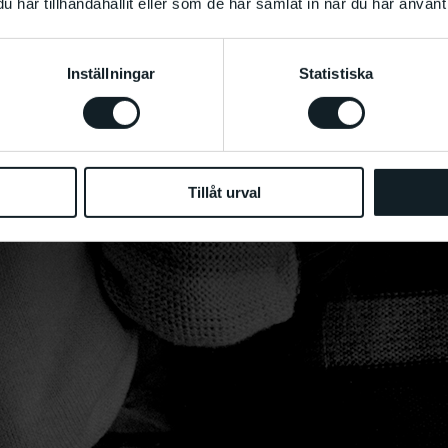
har tillhandahållit eller som de har samlat in när du har använt 
Inställningar
Statistiska
Tillåt urval