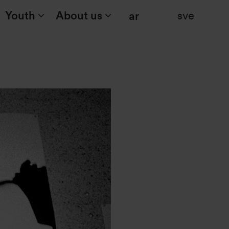
Youth
About us
sve
Search