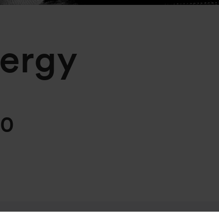
nergy
80