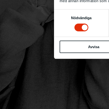
med annan information som du 
Samtyckesval
Nödvändiga
Avvisa