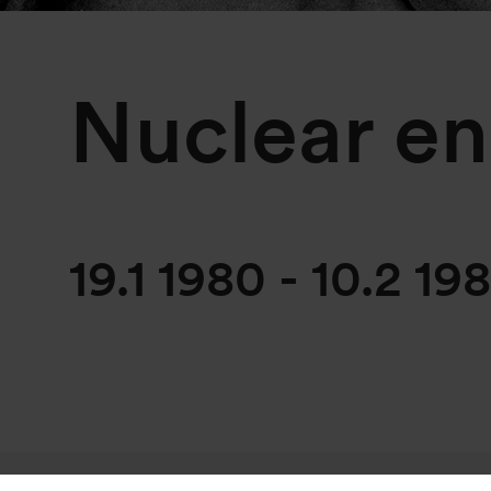
Nuclear e
19.1 1980
-
10.2 19