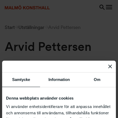
Gå
Gå
Gå
till
till
till
innehåll
Sök
Tillgänglighetsredogörelse
Sök
Start
Utställningar
Arvid Pettersen
Arvid Pettersen
17.2 – 1.4 1990
Samtycke
Information
Om
Denna webbplats använder cookies
Vi använder enhetsidentifierare för att anpassa innehållet
och annonserna till användarna, tillhandahålla funktioner