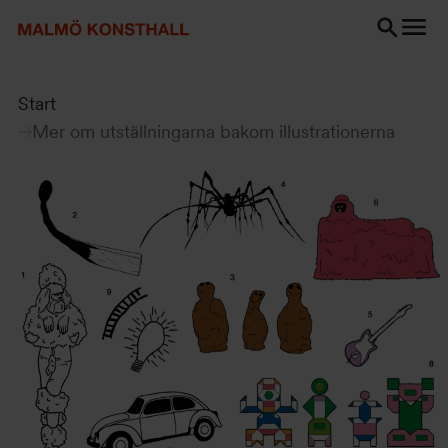
Gå
Gå
Gå
till
till
till
innehåll
Sök
Tillgänglighetsredogörelse
Sök
Start
Mer om utställningarna bakom illustrationerna