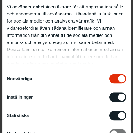
internationella genombrott under 1980-talet. Hennes
Vi använder enhetsidentifierare för att anpassa innehållet
utställning på Malmö Konsthall 1998 visade verk från
1993-1998 och innehöll bland annat några av hennes
och annonserna till användarna, tillhandahålla funktioner
omtalade jättespindlar.
för sociala medier och analysera vår trafik. Vi
vidarebefordrar även sådana identifierare och annan
Läs mer om utställningen ”Nyare verk”
information från din enhet till de sociala medier och
annons- och analysföretag som vi samarbetar med.
Dessa kan i sin tur kombinera informationen med annan
information som du har tillhandahållit eller som de har
samlat in när du har använt deras tjänster.
Samtyckesval
Nödvändiga
Inställningar
Statistiska