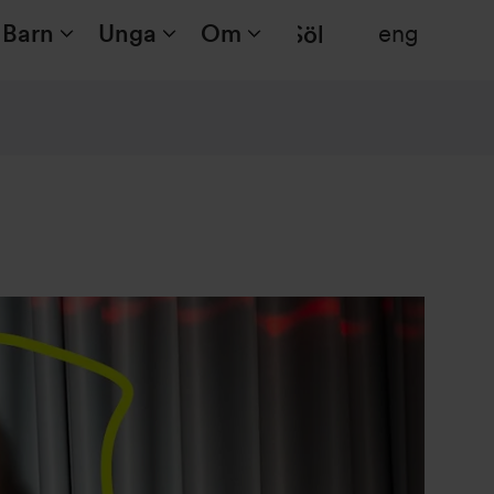
Barn
Unga
Om
eng
Sök