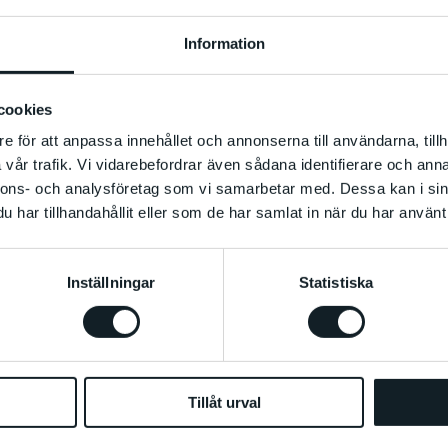
 med Joha
Information
n
cookies
e för att anpassa innehållet och annonserna till användarna, tillh
vår trafik. Vi vidarebefordrar även sådana identifierare och anna
nnons- och analysföretag som vi samarbetar med. Dessa kan i sin
har tillhandahållit eller som de har samlat in när du har använt 
16:00
–
20:00
Inställningar
Statistiska
et! Välkommen
Information
Tillåt urval
Vad
: DJ-worksho
sson, en av