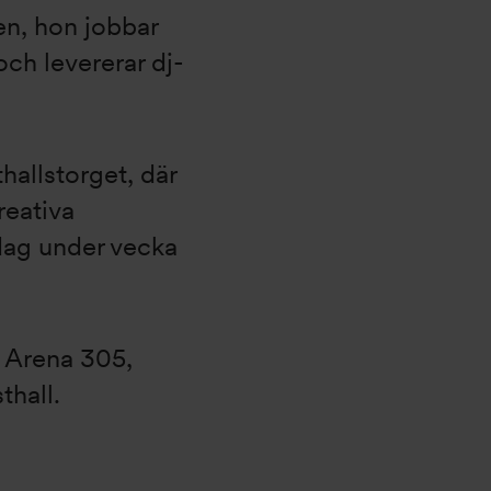
n, hon jobbar
ch levererar dj-
allstorget, där
kreativa
dag under vecka
 Arena 305,
hall.