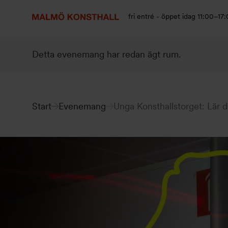
Gå
Gå
Gå
till
till
till
fri entré - öppet idag 11:00–17
innehåll
Sök
Tillgänglighetsredogörelse
Detta evenemang har redan ägt rum.
Start
Evenemang
Unga Konsthallstorget: Lär 