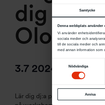
dig dj:a
Samtycke
Olofsso
Denna webbplats använder 
Vi använder enhetsidentifierar
sociala medier och analysera 
till de sociala medier och a
med annan information som du 
Samtyckesval
3.7 2024
klockan
Nödvändiga
Lär dig dj:a på Konsthallstorg
Avvisa
på workshop med Johanna Olof