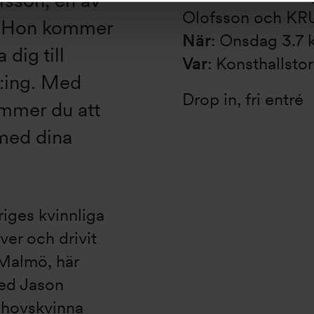
Olofsson och KR
r. Hon kommer
När
: Onsdag 3.7 
 dig till
Var
: Konsthallsto
j:ing. Med
Drop in, fri entré
ommer du att
 med dina
iges kvinnliga
ver och drivit
Malmö, här
med Jason
phovskvinna