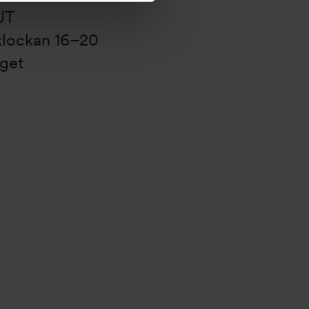
UT
klockan 16–20
rget