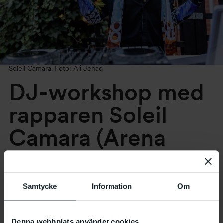
Soleil Camara. Foto: Ali Jehad
DJ-workshop med
rapparen Soleil
Camara
(Arena
305-popup)
Samtycke
Information
Om
28.6 2023
klockan
18:00
–
20:00
Denna webbplats använder cookies