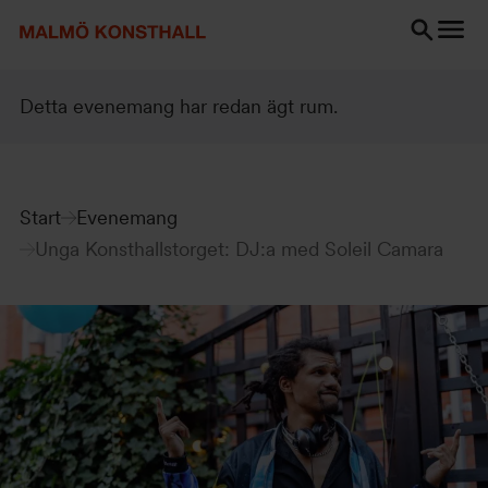
Gå
Gå
Gå
till
till
till
innehåll
Sök
Tillgänglighetsredogörelse
Sök
Detta evenemang har redan ägt rum.
Start
Evenemang
Unga Konsthallstorget: DJ:a med Soleil Camara