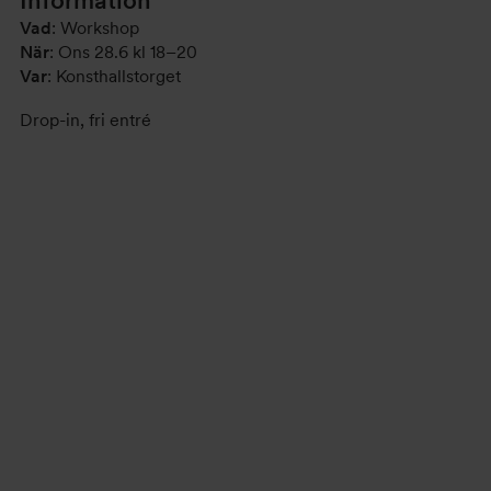
Information
Vad
: Workshop
När
: Ons 28.6 kl 18–20
Var
: Konsthallstorget
Drop-in, fri entré
Evenemang-
navigering