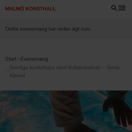
Gå
Gå
Gå
till
till
till
innehåll
Sök
Tillgänglighetsredogörelse
Sök
Detta evenemang har redan ägt rum.
Start
Evenemang
Sinnliga workshops med Kollaborativet – Tema:
Känsel