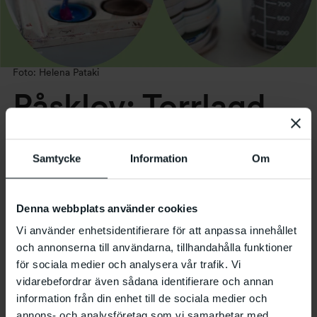
Foto: Helena Pataki
Påsklov: Torrlagd
verkstad
Samtycke
Information
Om
15.4 2025
klockan
11:00
–
16:00
Denna webbplats använder cookies
Vi använder enhetsidentifierare för att anpassa innehållet
Verkstan är torrlagd och vi behöver er hjälp att
och annonserna till användarna, tillhandahålla funktioner
översvämma den med kreativitet på påsklovet! Vi
för sociala medier och analysera vår trafik. Vi
fortsätter att arbeta i stor skala med torra och
vidarebefordrar även sådana identifierare och annan
kladdiga material. Vi ritar och målar på väggar och
information från din enhet till de sociala medier och
golv!
annons- och analysföretag som vi samarbetar med.