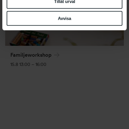
Tillåt urval
Avvisa
Familjeworkshop
15.8 13:00
–
16:00
Evenemang-
navigering