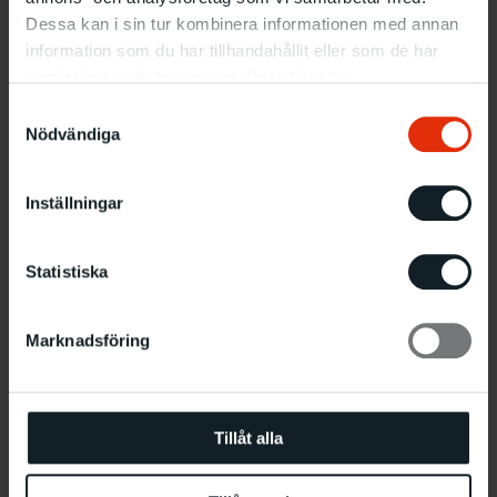
Dessa kan i sin tur kombinera informationen med annan
information som du har tillhandahållit eller som de har
Information
samlat in när du har använt deras tjänster.
Vad
: Workshop
Samtyckesval
När
: Tisdag, Onsdag och Torsdag 15–17.4, 11:00–16.00,
Nödvändiga
familjevisning 13:00
Var
: Verkstan
Inställningar
Drop in med begränsat antal platser.
Öppet för alla åldrar och alltid gratis att delta!
Statistiska
Relaterade evenemang
Marknadsföring
Tillåt alla