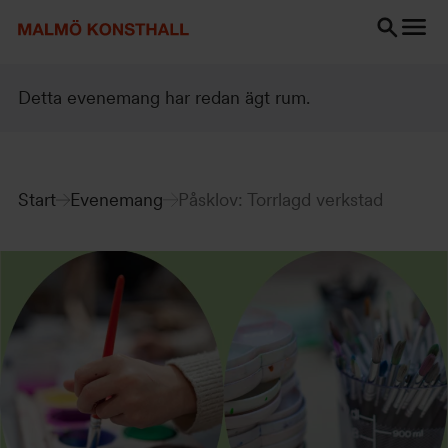
Gå
Gå
Gå
till
till
till
innehåll
Sök
Tillgänglighetsredogörelse
Sök
Detta evenemang har redan ägt rum.
Start
Evenemang
Påsklov: Torrlagd verkstad