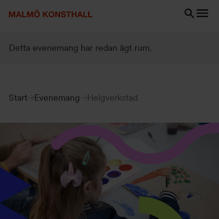
Gå
Gå
Gå
till
till
till
innehåll
Sök
Tillgänglighetsredogörelse
Sök
Detta evenemang har redan ägt rum.
Start
Evenemang
Helgverkstad