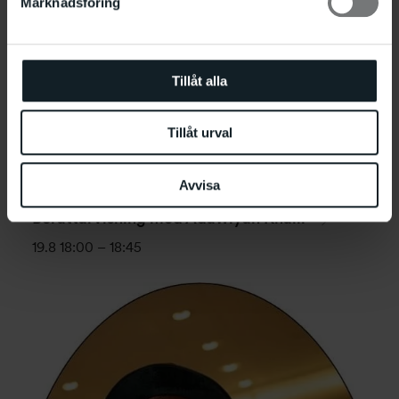
Marknadsföring
Tillåt alla
Tillåt urval
Avvisa
Berättarvisning med Adawiyah Khalil
19.8 18:00
–
18:45