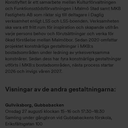
Konstlyftet är ett samarbete mellan Kulturförvaltningen
och Funktionsstödsförvaltningen i Malmö Stad samt MKB
Fastighets AB som riktar sig till deltagare i Daglig
verksamhet enligt LSS och LSS-boenden. Verksamheten
ska vara ett fritt rum för inspiration och skapande utifrån
varje persons behov och förutsättningar och verka för
ökad förståelse mellan Malmöbor. Sedan 2020 omfattar
projektet konstnärliga gestaltningar i MKB:s
bostadsområden under ledning av yrkesverksamma
konstnärer. Sedan dess har fyra konstnärliga gestaltningar
utförts i MKB:s bostadsområden, nästa process startar
2026 och invigs våren 2027.
Visningar av de andra gestaltningarna:
Gullviksborg, Gubbabacken
Onsdag 27 augusti klockan 15–16 och 17:30–18:30
Samling under gångbron vid Gubbabackens förskola,
Eriksfältsgatan 100