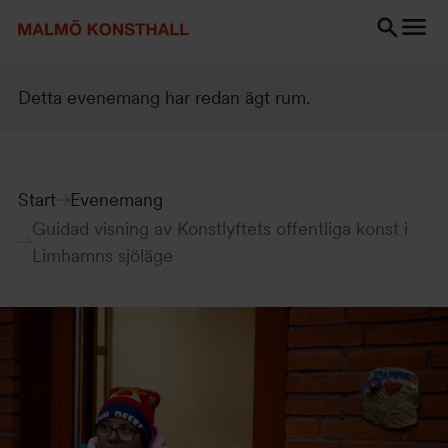
Gå
Gå
Gå
till
till
till
innehåll
Sök
Tillgänglighetsredogörelse
Sök
Detta evenemang har redan ägt rum.
Start
Evenemang
Guidad visning av Konstlyftets offentliga konst i
Limhamns sjöläge