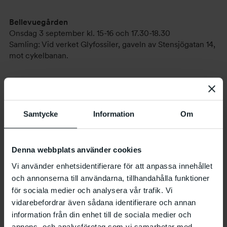
Bellevuegården
Onsdag 3 september kl. 15-16 och 17.30-18.30
Samling: Vid verket Glyfossiler, gaveln av Stensjögatan 14,
mot cykelbanan.
Sofielund, kvarteret Trevnaden
Torsdag 4 september klockan 15–16 och 17:30–18:30
Samling: Vid entrén Lantmannagatan 25
Samtycke
Information
Om
Information
Denna webbplats använder cookies
Vad
: Guidad visning
När
: Torsdag 28.8 klockan 15–16 och 17:30–18:30 – välj
Vi använder enhetsidentifierare för att anpassa innehållet
vilken tid som passar dig bäst
och annonserna till användarna, tillhandahålla funktioner
Var
: Limhamns sjöläge. Samling vid ingången till gården
för sociala medier och analysera vår trafik. Vi
på Murbruksgatan 11.
vidarebefordrar även sådana identifierare och annan
information från din enhet till de sociala medier och
Fri entré, ingen anmälan krävs
annons- och analysföretag som vi samarbetar med.