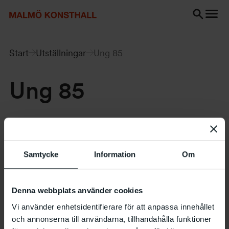
Gå
Gå
Gå
till
till
till
innehåll
Sök
Tillgänglighetsredogörelse
Sök
Start
Utställningar
Ung 85
Ung 85
20.9 – 13.10 1985
Samtycke
Information
Om
Denna webbplats använder cookies
Vi använder enhetsidentifierare för att anpassa innehållet
och annonserna till användarna, tillhandahålla funktioner