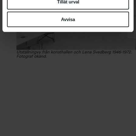
Tillåt urval
Avvisa
Utställningvy från konsthallen och
Lena Svedberg 1946-1972.
Fotograf okänd.