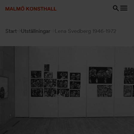
Gå
Gå
Gå
till
till
till
innehåll
Sök
Tillgänglighetsredogörelse
Sök
Start
Utställningar
Lena Svedberg 1946-1972