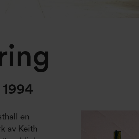
ring
8 1994
thall en
rk av Keith