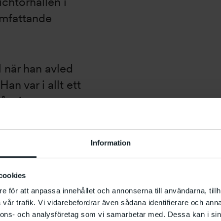
ichtorhallen i
omfattande
 när han avled
Han var i allt ett
egåvning som
g med liv och
n reste lika
Information
skors
som en samlande
cookies
ntiska
e för att anpassa innehållet och annonserna till användarna, tillh
ar: mot droger,
vår trafik. Vi vidarebefordrar även sådana identifierare och anna
och fördumning
nnons- och analysföretag som vi samarbetar med. Dessa kan i sin