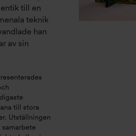
ntik till en
menala teknik
vandlade han
ar av sin
presenterades
och
idigaste
na till stora
r. Utställningen
i samarbete