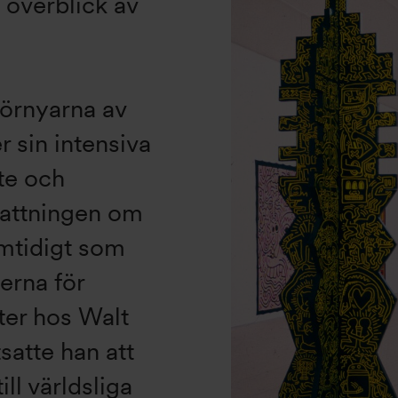
 överblick av
förnyarna av
r sin intensiva
tte och
fattningen om
mtidigt som
erna för
ter hos Walt
tsatte han att
ill världsliga