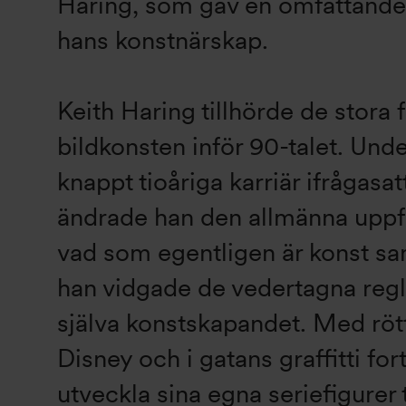
Haring, som gav en omfattande
hans konstnärskap.
Keith Haring tillhörde de stora 
bildkonsten inför 90-talet. Unde
knappt tioåriga karriär ifrågasa
ändrade han den allmänna upp
vad som egentligen är konst sa
han vidgade de vedertagna regl
själva konstskapandet. Med röt
Disney och i gatans graffitti for
utveckla sina egna seriefigurer t