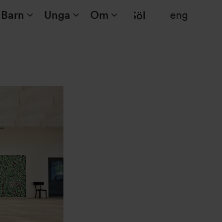
Barn
Unga
Om
eng
Sök