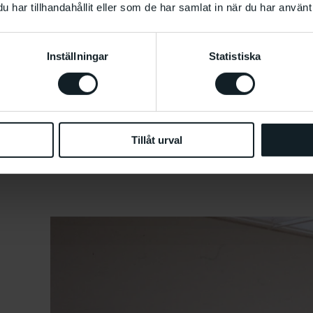
har tillhandahållit eller som de har samlat in när du har använt 
säker sex”.
s fantasifulla
 prylmarknad,
Inställningar
Statistiska
ch som idag
lvklar del av
Tillåt urval