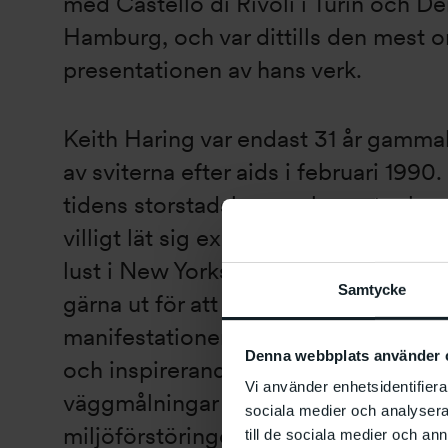
med Castello di Rivoli i Turin och De
Hamburg, och var dittills den mest 
presentationen av hans verk.
Keith Haring var endast 31 år gammal
av sviterna efter aids i februari 1990. 
tidens storstadsbarn och en stor b
villigt lät sig exploateras. Han delto
lust i New Yorks hektiska nöjesliv, me
Samtycke
gärna ut för att deltaga i unga männi
manifestationer världen runt, ofta 
Denna webbplats använder 
och inspirerande kraft med sina giga
Vi använder enhetsidentifierar
väggmålningar på husgavlar och mur
sociala medier och analysera 
miljöförstöringen, rasism, girighet 
till de sociala medier och a