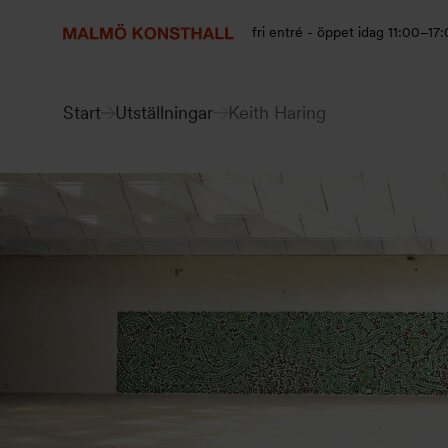
Gå
Gå
Gå
till
till
till
fri entré - öppet idag 11:00–17
innehåll
Sök
Tillgänglighetsredogörelse
Start
Utställningar
Keith Haring