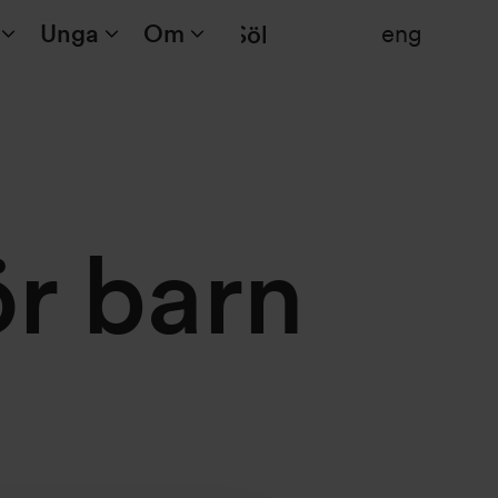
Unga
Om
eng
Sök
ör barn