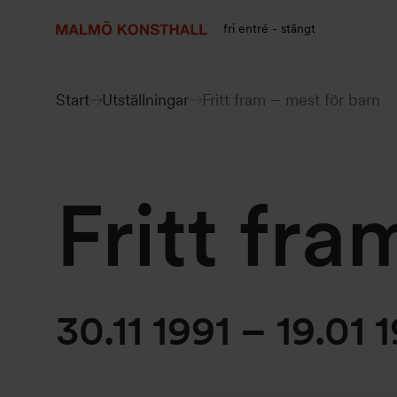
Gå
Gå
Gå
till
till
till
fri entré - stängt
innehåll
Sök
Tillgänglighetsredogörelse
Start
Utställningar
Fritt fram – mest för barn
Fritt fra
30.11 1991 – 19.01 