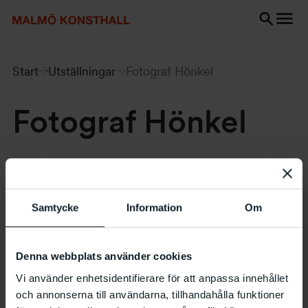
Gå
Gå
Gå
till
till
till
innehåll
Sök
Tillgänglighetsredogörelse
Sök
Start
Utställningar
Fotograf Hönkel
Fotograf Hönkel
03.11 – 02.12 1990
Samtycke
Information
Om
Denna webbplats använder cookies
Vi använder enhetsidentifierare för att anpassa innehållet
och annonserna till användarna, tillhandahålla funktioner