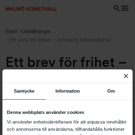
Gå
Gå
Gå
till
till
till
innehåll
Sök
Tillgänglighetsredogörelse
Sök
Start
Utställningar
Ett brev för frihet – Amnesty International
Ett brev för frihet –
Amnesty
International
Samtycke
Information
Om
1.2 – 23.2 1986
Denna webbplats använder cookies
Vi använder enhetsidentifierare för att anpassa innehållet
och annonserna till användarna, tillhandahålla funktioner