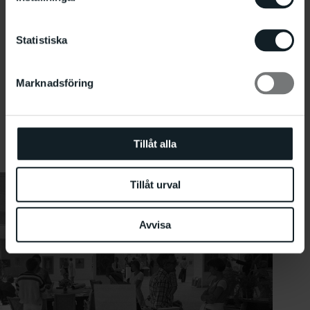
Statistiska
Marknadsföring
Den inspirerande Carlo Derkert. Malmö Konsthall, 1976. Fotograf:
Laszlo Bogardy
Tillåt alla
Tillåt urval
Avvisa