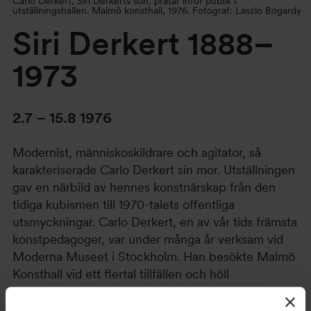
Carlo Derkert, Siri Derkerts son, pratar inför publik i
utställningshallen. Malmö konsthall, 1976. Fotograf: Laszlo Bogardy
Siri Derkert 1888–
1973
2.7 – 15.8 1976
Modernist, människoskildrare och agitator, så
karakteriserade Carlo Derkert sin mor. Utställningen
gav en närbild av hennes konstnärskap från den
tidiga kubismen till 1970-talets offentliga
utsmyckningar. Carlo Derkert, en av vår tids främsta
konstpedagoger, var under många år verksam vid
Moderna Museet i Stockholm. Han besökte Malmö
Konsthall vid ett flertal tillfällen och höll
inspirerande och bejublade föreläsningar om sin
mors konst.