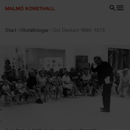
Gå
Gå
Gå
till
till
till
innehåll
Sök
Tillgänglighetsredogörelse
Sök
Start
Utställningar
Siri Derkert 1888–1973