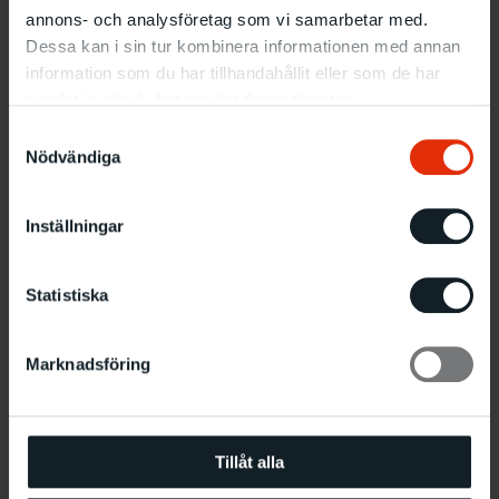
Den bästa utställningen i
annons- och analysföretag som vi samarbetar med.
Dessa kan i sin tur kombinera informationen med annan
Konsthallens historia, utan
information som du har tillhandahållit eller som de har
tvekan.
samlat in när du har använt deras tjänster.
Samtyckesval
Birgitta Rubin, DN
Nödvändiga
Inställningar
Statistiska
Marknadsföring
Tillåt alla