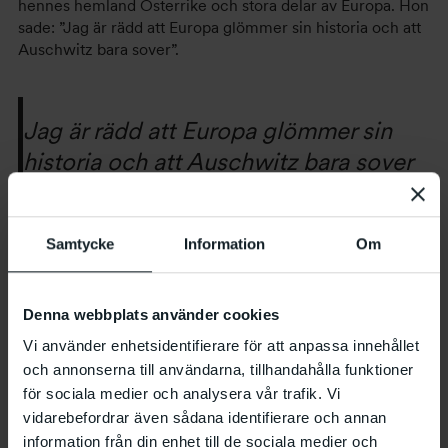
hennes hemland Österrike och stora delar av Europa. Hon
sade: ”Jag är rädd att Europa glömmer sin historia och att
Auschwitz bara sover”.
Jag är rädd att Europa glömmer sin
historia och att Auschwitz bara sover
/Ceija Stojka
Samtycke
Information
Om
Produktion
Denna webbplats använder cookies
Vi använder enhetsidentifierare för att anpassa innehållet
Öppna Malmö
och annonserna till användarna, tillhandahålla funktioner
för sociala medier och analysera vår trafik. Vi
Filmer
vidarebefordrar även sådana identifierare och annan
information från din enhet till de sociala medier och