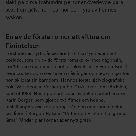
släkt på cirka tvåhundra personer överlevde bara
sex: hon själv, hennes mor och fyra av hennes
syskon.
En av de första romer att vittna om
Förintelsen
Först mer än fyrtio år senare bröt hon tystnaden och
började, som en av de första romska kvinnor någonsin,
berätta om sina minnen och upplevelser av Förintelsen. I
flera böcker och över tusen målningar och teckningar har
hon skildrat sin barndom. Hennes första självbiografiska
bok ”Wir leben in Verborgenheit” (Vi lever i det fördolda)
kom ut 1988. Hon uppmuntrades av dokumentärfilmaren
Karin Berger, som gjorde två filmer om henne. I
utställningen visas ett utdrag från den ena som handlar
om tiden i Bergen-Belsen, ”Unter den Bretten hellgrünes
Gras” (Under plankorna växer nytt gräs).