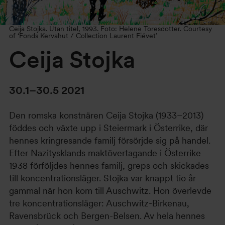
Ceija Stojka. Utan titel, 1993. Foto: Helene Toresdotter. Courtesy
of ‘Fonds Kervahut / Collection Laurent Fiévet’
Ceija Stojka
30.1–30.5 2021
Den romska konstnären Ceija Stojka (1933–2013)
föddes och växte upp i Steiermark i Österrike, där
hennes kringresande familj försörjde sig på handel.
Efter Nazitysklands maktövertagande i Österrike
1938 förföljdes hennes familj, greps och skickades
till koncentrationsläger. Stojka var knappt tio år
gammal när hon kom till Auschwitz. Hon överlevde
tre koncentrationsläger: Auschwitz-Birkenau,
Ravensbrück och Bergen-Belsen. Av hela hennes