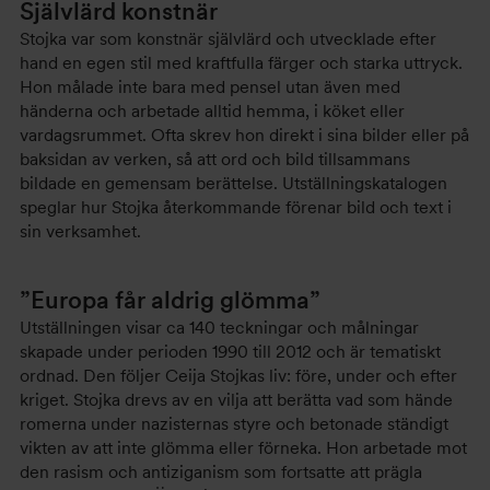
Självlärd konstnär
Stojka var som konstnär självlärd och utvecklade efter
hand en egen stil med kraftfulla färger och starka uttryck.
Hon målade inte bara med pensel utan även med
händerna och arbetade alltid hemma, i köket eller
vardagsrummet. Ofta skrev hon direkt i sina bilder eller på
baksidan av verken, så att ord och bild tillsammans
bildade en gemensam berättelse. Utställningskatalogen
speglar hur Stojka återkommande förenar bild och text i
sin verksamhet.
”Europa får aldrig glömma”
Utställningen visar ca 140 teckningar och målningar
skapade under perioden 1990 till 2012 och är tematiskt
ordnad. Den följer Ceija Stojkas liv: före, under och efter
kriget. Stojka drevs av en vilja att berätta vad som hände
romerna under nazisternas styre och betonade ständigt
vikten av att inte glömma eller förneka. Hon arbetade mot
den rasism och antiziganism som fortsatte att prägla