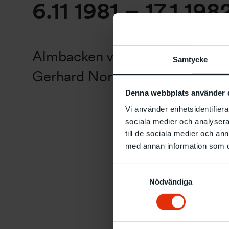
6.11 1981 – 17.1 198
Almbacken var en projektutstäl
Samtycke
Gerhard Nordström och Leif S
Denna webbplats använder 
Vi använder enhetsidentifierar
sociala medier och analysera 
till de sociala medier och a
med annan information som du 
Samtyckesval
Nödvändiga