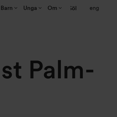
Barn
Unga
Om
eng
Sök
st Palm-