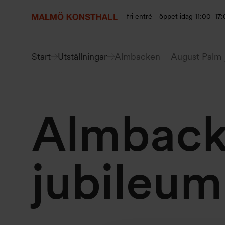
Gå
Gå
Gå
till
till
till
fri entré - öppet idag 11:00–17
innehåll
Sök
Tillgänglighetsredogörelse
Start
Utställningar
Almbacken – August Palm-
Almback
jubileum