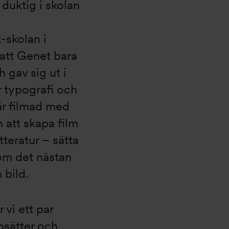
 duktig i skolan
-skolan i
s att Genet bara
 gav sig ut i
r typografi och
 är filmad med
n att skapa film
tteratur – sätta
om det nästan
 bild.
vi ett par
psätter och