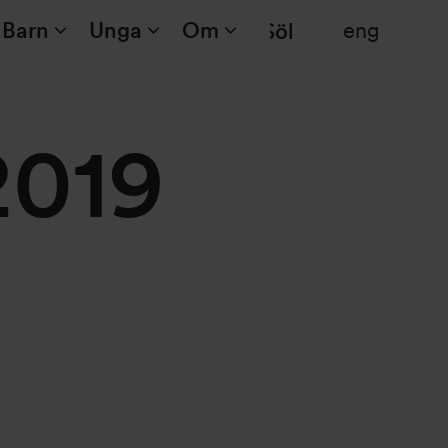
Barn
Unga
Om
eng
Sök
2019