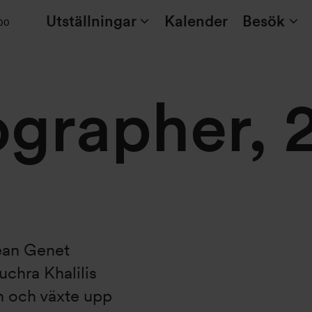
Utställningar
Kalender
Besök
:00
grapher, 
Jean Genet
uchra Khalilis
en och växte upp