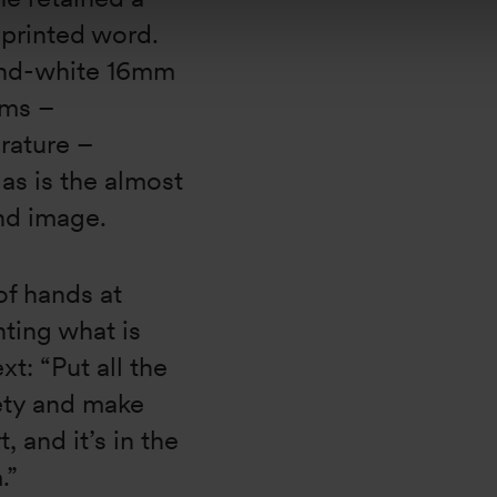
 printed word.
k-and-white 16mm
lms –
rature –
 as is the almost
and image.
of hands at
ting what is
xt: “Put all the
fety and make
, and it’s in the
m.”