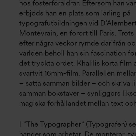
hos fosterföräldrar. Eftersom han var
erbjöds han en plats som lärling på
typografutbildningen vid D’Alembert
Montévrain, en förort till Paris. Trot
efter några veckor rymde därifrån och
världen behöll han sin fascination fö
det tryckta ordet. Khalilis korta film
svartvit 16mm-film. Parallellen mella
– sätta samman bilder – och skriva li
samman bokstäver – synliggörs liks
magiska förhållandet mellan text och
I ”The Typographer” (Typografen) ser 
händer som arbetar. De monterar, ty