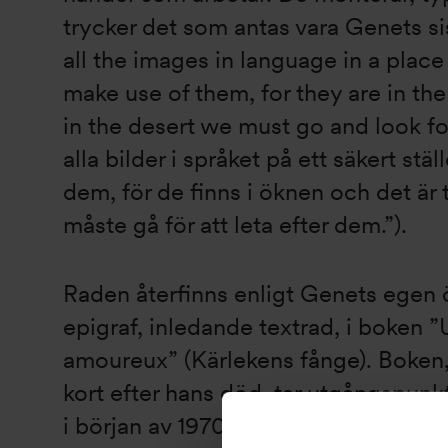
trycker det som antas vara Genets sis
all the images in language in a place
make use of them, for they are in the 
in the desert we must go and look fo
alla bilder i språket på ett säkert stä
dem, för de finns i öknen och det är t
måste gå för att leta efter dem.”).
Raden återfinns enligt Genets egen
epigraf, inledande textrad, i boken ”
amoureux” (Kärlekens fånge). Boken
kort efter hans död, tar utgångspunk
i början av 1970-talet hos Svarta pa