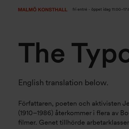
Gå
Gå
Gå
till
till
till
fri entré - öppet idag 11:00–17
innehåll
Sök
Tillgänglighetsredogörelse
The Typo
English translation below.
Författaren, poeten och aktivisten 
(1910–1986) återkommer i flera av Bo
filmer. Genet tillhörde arbetarklass