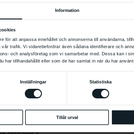
danien. Jean
Information
rörande social
cookies
e för att anpassa innehållet och annonserna till användarna, tillh
vår trafik. Vi vidarebefordrar även sådana identifierare och anna
nnons- och analysföretag som vi samarbetar med. Dessa kan i sin
har tillhandahållit eller som de har samlat in när du har använt 
enet (1910–1986)
 films. An
Inställningar
Statistiska
oster care. As a
lass, he was
pography
in Montévrain, a
Tillåt urval
 after a few
he retained a