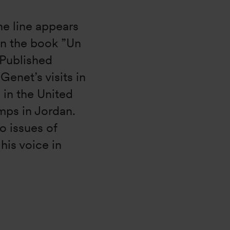
e line appears
in the book ”Un
 Published
 Genet’s visits in
 in the United
mps in Jordan.
 issues of
his voice in