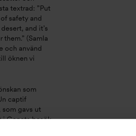
ta textrad: ”Put
 of safety and
desert, and it’s
r them.” (Samla
lle och använd
ill öknen vi
 önskan som
Un captif
, som gavs ut
t i Genets besök
ntrarna i USA och