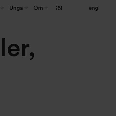
Unga
Om
eng
Sök
ler,