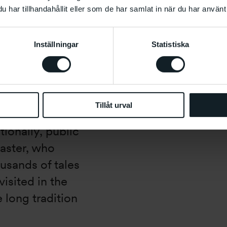
har tillhandahållit eller som de har samlat in när du har använt 
in Bouchra
orytellers have
Inställningar
Statistiska
blic storytelling
 referring to the
around the
ring and
Tillåt urval
circle as a shape
tionally, public
master, who
usands of tales
isited in the
e long tradition