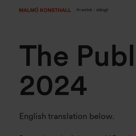
Gå
Gå
Gå
till
till
till
fri entré - stängt
innehåll
Sök
Tillgänglighetsredogörelse
The Publi
2024
English translation below.