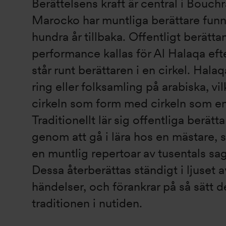
Berättelsens kraft är central i Bouchra
Marocko har muntliga berättare funni
hundra år tillbaka. Offentligt berätt
performance kallas för Al Halaqa eft
står runt berättaren i en cirkel. Halaq
ring eller folksamling på arabiska, vil
cirkeln som form med cirkeln som 
Traditionellt lär sig offentliga berätt
genom att gå i lära hos en mästare, 
en muntlig repertoar av tusentals sag
Dessa återberättas ständigt i ljuset 
händelser, och förankrar på så sätt 
traditionen i nutiden.