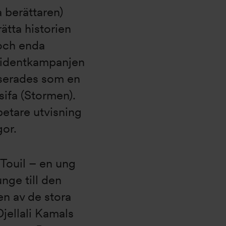
a berättaren)
rätta historien
 och enda
sidentkampanjen
anserades som en
ifa (Stormen).
betare utvisning
gor.
 Touil – en ung
nge till den
n av de stora
Djellali Kamals