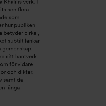
 Khalilis verk. I
ts sen flera
ande som
er hur publiken
a betyder cirkel,
ket subtilt länkar
en gemenskap.
are sitt hantverk
som för vidare
or och dikter.
av samtida
den långa