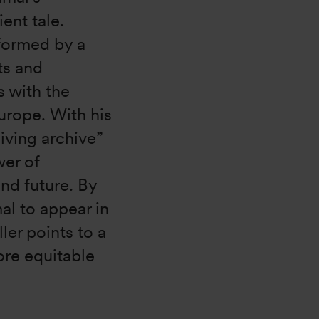
ent tale.
 formed by a
ts and
 with the
urope. With his
living archive”
er of
and future. By
al to appear in
ller points to a
ore equitable