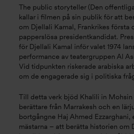
The public storyteller (Den offentlig
kallar i filmen på sin publik för att be
om Djellali Kamal, Frankrikes första
papperslösa presidentkandidat. Pre
för Djellali Kamal inför valet 1974 l
performance av teatergruppen Al Ass
Vid tidpunkten riskerade arabiska ar
om de engagerade sig i politiska frå
Till detta verk bjöd Khalili in Mohsin
berättare från Marrakesh och en lärju
bortgångne Haj Ahmed Ezzarghani, e
mästarna – att berätta historien om 