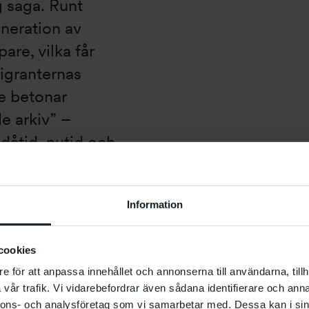
g saga. Runt
eneration av
re, vilka får
igranternas
e betonar
e arkiv” –
dåtid, nutid och
amals ande och
land pekar
Information
ny och mer
cookies
e för att anpassa innehållet och annonserna till användarna, tillh
vår trafik. Vi vidarebefordrar även sådana identifierare och anna
nnons- och analysföretag som vi samarbetar med. Dessa kan i sin