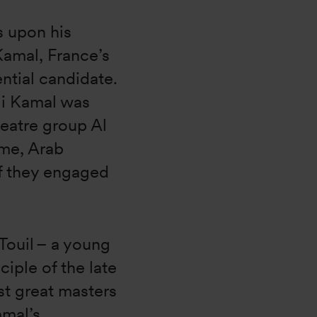
ls upon his
 Kamal, France’s
ntial candidate.
li Kamal was
eatre group Al
ime, Arab
if they engaged
 Touil – a young
ciple of the late
st great masters
amal’s