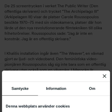
De 25 screentrycken i verket The Public Writer (Den
offentliga skrivaren) och trycket ”The Archipelago III”
(Arkipelagen III) visar de platser Carole Roussopoulos
besökte 1970–75 med sin videokamera, platser där hon
lärde ut den nya revolutionerande filmtekniken till olika
frihetsrörelser. Roussopoulos sade: ”Jag är inte en
konstnär. Jag är en offentlig skrivare.”
I Khalilis installation ingår även ”The Weaver”, en vävnad
gjort av ljud- och videoband. Den feministiska video-
pionjären Roussopoulos såg sig inte bara som en offentlig
skrivare utan också som en väverska. I Marocko är
vävning ett traditionellt hantverk som gått i arv från
generation till generation. Mönstret i ”The Weaver” ser ut
som ett klassiskt diamantmönster. Det är först på nära håll
Samtycke
Information
Om
som Roussopoulos bärbara videokamera, hennes
Portapak, blir synlig. Bouchra Khalili kombinerar inte bara
film, grafik och skulpturala objekt i installationen ”The
Denna webbplats använder cookies
Magic Lantern Project”, utan även betraktaren ingår som