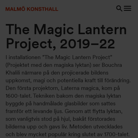
Gå
Gå
Gå
till
till
till
innehåll
Sök
Tillgänglighetsredogörelse
Sök
The Magic Lantern
Project, 2019–22
I installationen ”The Magic Lantern Project”
(Projektet med den magiska lyktan) ser Bouchra
Khalili närmare på den projicerade bildens
uppkomst, magi och potentiella kraft till förändring.
Den första projektorn, Laterna magica, kom på
1600-talet. Tekniken bakom den magiska lyktan
byggde på handmålade glasbilder som sattes
framför ett levande ljus. Genom att flytta lyktan,
som vanligtvis stod på hjul, bakåt förstorades
bilderna upp och gavs liv. Metoden utvecklades
och blev mycket populär kring slutet av 1700-talet.