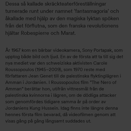
Dessa så kallade skräckteaterföreställningar
turnerade runt under namnet ’fantasmagoria’ och
åkallade med hjälp av den magiska lyktan spöken
från det förflutna, som den franska revolutionens
hjältar Robespierre och Marat.
År 1967 kom en bärbar videokamera, Sony Portapak, som
upptog både bild och ljud. En av de första att ta till sig det
nya mediet var den schweiziska aktivisten Carole
Roussopoulos (1945–2009), som 1970 reste med
författaren Jean Genet till de palestinska flyktinglägren i
Amman i Jordanien. I Roussopoulos film ”The Nero of
Amman” berättar hon, utifrån vittnesmål från de
palestinska kvinnorna i lägren, om de dödliga attacker
som genomfördes tidigare samma år på order av
Jordaniens Kung Hussein. Idag finns inte längre denna
hennes första film bevarad, då videofilmen genom att
visas gång på gång långsamt suddades ut.