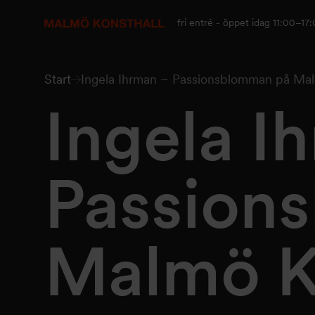
Gå
Gå
Gå
till
till
till
fri entré - öppet idag 11:00–17
innehåll
Sök
Tillgänglighetsredogörelse
Start
Ingela Ihrman – Passionsblomman på Mal
Ingela I
Passion
Malmö K