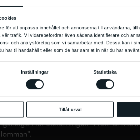
cookies
e för att anpassa innehållet och annonserna till användarna, tillh
vår trafik. Vi vidarebefordrar även sådana identifierare och anna
nnons- och analysföretag som vi samarbetar med. Dessa kan i sin
har tillhandahållit eller som de har samlat in när du har använt 
Inställningar
Statistiska
tnärskap på ett lekfullt sätt vad det inneb
Tillåt urval
rande identitet och tillhörighet genom att 
ningshelgen för utställningen ”Frutti di Ma
blomman”.