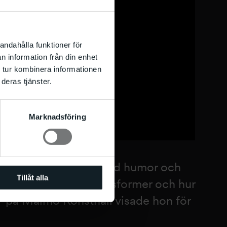
andahålla funktioner för
n information från din enhet
 tur kombinera informationen
deras tjänster.
Marknadsföring
är att vara människa. Med humor och
Tillåt alla
se närmare på andra livsformer och hur
re” på Malmö Konsthall visade hon för