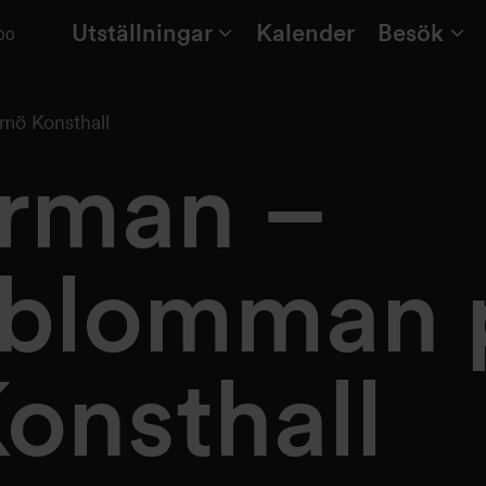
Utställningar
Kalender
Besök
:00
mö Konsthall
hrman –
sblomman 
onsthall