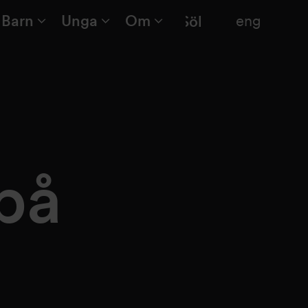
Barn
Unga
Om
eng
Sök
på