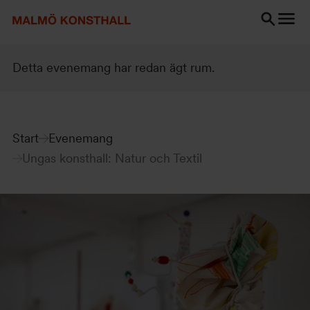
Gå
Gå
Gå
till
till
till
innehåll
Sök
Tillgänglighetsredogörelse
Sök
Detta evenemang har redan ägt rum.
Start
Evenemang
Ungas konsthall: Natur och Textil