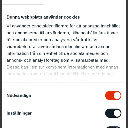
och skapa mönster på tyg med hjälp av naturliga
växtfärger som vi tillverkar på plats.
Denna webbplats använder cookies
För dig mellan 13 och 25 år.
Vi använder enhetsidentifierare för att anpassa innehållet
och annonserna till användarna, tillhandahålla funktioner
för sociala medier och analysera vår trafik. Vi
Information
vidarebefordrar även sådana identifierare och annan
Vad
: Workshop
information från din enhet till de sociala medier och
När
: Onsdag 9.4, klockan 16–18.30
annons- och analysföretag som vi samarbetar med.
Var
: Verkstan
Dessa kan i sin tur kombinera informationen med annan
information som du har tillhandahållit eller som de har
Fri entré, ingen anmälan krävs
samlat in när du har använt deras tjänster.
Samtyckesval
Relaterade evenemang
Nödvändiga
Inställningar