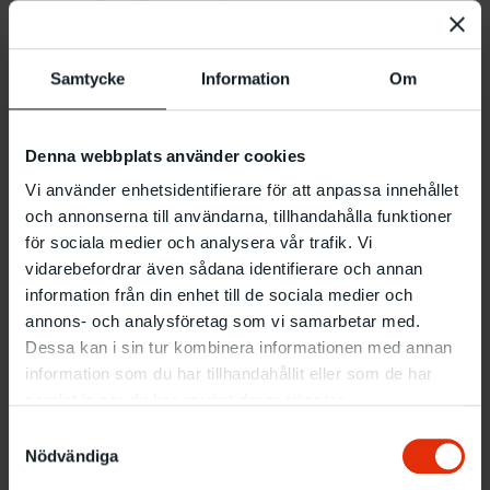
Läs mer om utställningen.
Samtycke
Information
Om
I samarbete med ABF Malmö. Ingår i projektet Halaqa
som finansieras med stöd från Region Skåne.
Denna webbplats använder cookies
Vi använder enhetsidentifierare för att anpassa innehållet
Information
och annonserna till användarna, tillhandahålla funktioner
Vad
: Syntolkad visning
för sociala medier och analysera vår trafik. Vi
När
: Söndag 6.9 klockan 15:00
vidarebefordrar även sådana identifierare och annan
Var
: Utställningshallen
information från din enhet till de sociala medier och
Språk:
Svenska
annons- och analysföretag som vi samarbetar med.
Dessa kan i sin tur kombinera informationen med annan
Fri entré, ingen anmälan krävs
information som du har tillhandahållit eller som de har
samlat in när du har använt deras tjänster.
Relaterade evenemang
Samtyckesval
Nödvändiga