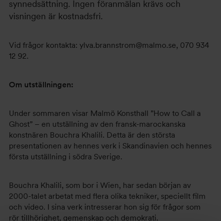
synnedsättning. Ingen föranmälan krävs och
visningen är kostnadsfri.
Vid frågor kontakta: ylva.brannstrom@malmo.se, 070 934
12 92.
Om utställningen:
Under sommaren visar Malmö Konsthall ”How to Call a
Ghost” – en utställning av den fransk-marockanska
konstnären Bouchra Khalili. Detta är den största
presentationen av hennes verk i Skandinavien och hennes
första utställning i södra Sverige.
Bouchra Khalili, som bor i Wien, har sedan början av
2000-talet arbetat med flera olika tekniker, speciellt film
och video. I sina verk intresserar hon sig för frågor som
rör tillhörighet, gemenskap och demokrati.