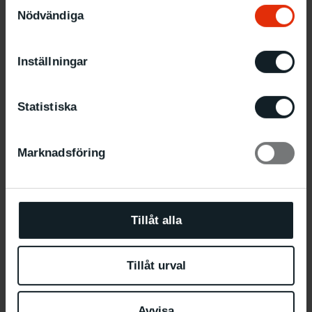
Samtyckesval
Nödvändiga
Om Louise Daws
Inställningar
Om Momo Mörk Shingai
Statistiska
Marknadsföring
Tillåt alla
Tillåt urval
Avvisa