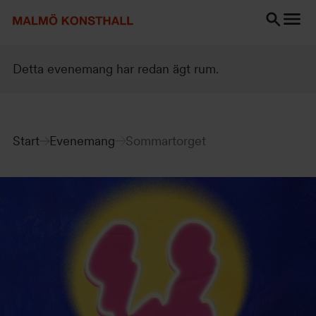
Gå
Gå
Gå
till
till
till
innehåll
Sök
Tillgänglighetsredogörelse
Sök
Detta evenemang har redan ägt rum.
Start
Evenemang
Sommartorget