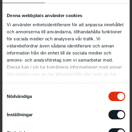
Tureby.
Denna webbplats använder cookies
Seminariet är en del av seminarieserien ”Att minnas,
Vi använder enhetsidentifierare för att anpassa innehållet
forska och utbilda om Förintelsen” vid Malmö universitet.
och annonserna till användarna, tillhandahålla funktioner
I projektet utforskar forskare och efterlevande till
för sociala medier och analysera vår trafik. Vi
Förintelsen tillsammans olika sätt att minnas, berätta,
vidarebefordrar även sådana identifierare och annan
dokumentera, samla, forska, förmedla och utbilda om
Förintelsen. Seminarieserien drivs i regi av
information från din enhet till de sociala medier och
forskningsprojektet ”Minne och aktivism – De
annons- och analysföretag som vi samarbetar med.
överlevandes roll i kunskapsproduktionen om
Dessa kan i sin tur kombinera informationen med annan
Förintelsen”.
information som du har tillhandahållit eller som de har
samlat in när du har använt deras tjänster.
Medverkande
Samtyckesval
Nödvändiga
Rebecka Katz Thor
är forskare och arbetar på Sveriges museum
om Förintelsen med utvecklingen av det permanenta museet.
Inställningar
Hon är även en av curatorerna till utställningen ”Liv som tyg”. På
seminariet berättar hon om utställningen och om hur Lenke
Rothmans konst kan ses som ett svar på Förintelsen.