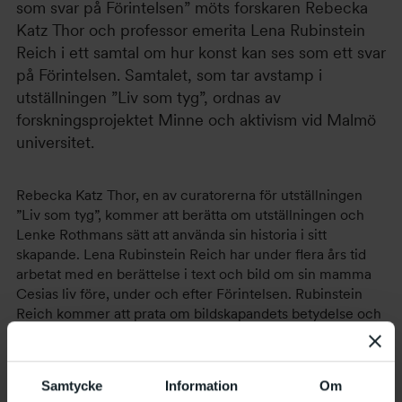
som svar på Förintelsen” möts forskaren Rebecka
Katz Thor och professor emerita Lena Rubinstein
Reich i ett samtal om hur konst kan ses som ett svar
på Förintelsen. Samtalet, som tar avstamp i
utställningen ”Liv som tyg”, ordnas av
forskningsprojektet Minne och aktivism vid Malmö
universitet.
Rebecka Katz Thor, en av curatorerna för utställningen
”Liv som tyg”, kommer att berätta om utställningen och
Lenke Rothmans sätt att använda sin historia i sitt
skapande. Lena Rubinstein Reich har under flera års tid
arbetat med en berättelse i text och bild om sin mamma
Cesias liv före, under och efter Förintelsen. Rubinstein
Reich kommer att prata om bildskapandets betydelse och
akvarellmåleriets teknik som en väg för att skildra och
dela mammans upplevelser med omvärlden utifrån sitt
eget verk: fyrtio akvareller med tillhörande text, ofta
Samtycke
Information
Om
mamman Cesias egna ord. Samtalet leds av Malin Thor