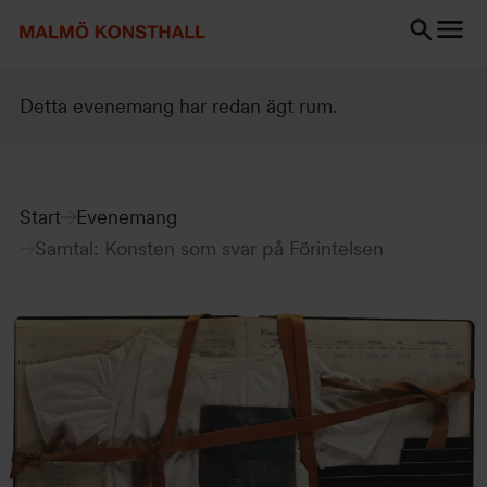
Gå
Gå
Gå
till
till
till
innehåll
Sök
Tillgänglighetsredogörelse
Sök
Detta evenemang har redan ägt rum.
Start
Evenemang
Samtal: Konsten som svar på Förintelsen