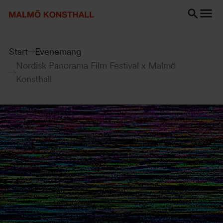
Gå
Gå
Gå
till
till
till
innehåll
Sök
Tillgänglighetsredogörelse
Sök
Start
Evenemang
Nordisk Panorama Film Festival x Malmö
Konsthall