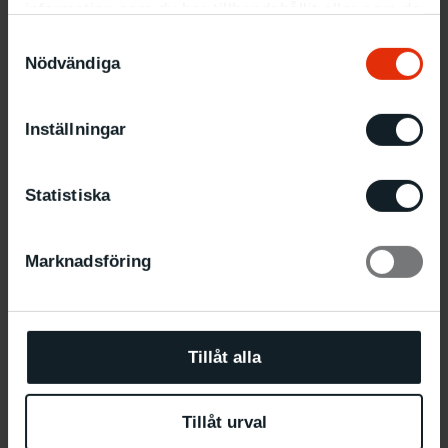
information som du har tillhandahållit eller som de
har samlat in när du har använt deras tjänster.
Samtyckesval
Nödvändiga
Inställningar
Statistiska
Berättarvisning med Adawiyah Khalil
19.8 18:00
–
18:45
Marknadsföring
Tillåt alla
Tillåt urval