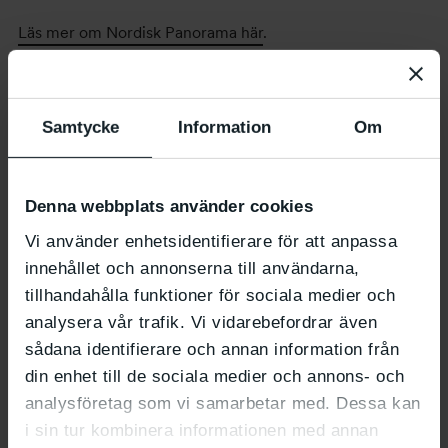
Läs mer om Nordisk Panorama här
.
Information
Vad
: Filmvisning
Samtycke
Information
Om
När
: 17–22.9 klockan 11–17
Var
: C–salen
Fri entré, ingen anmälan krävs
Denna webbplats använder cookies
Vi använder enhetsidentifierare för att anpassa
innehållet och annonserna till användarna,
Relaterade evenemang
tillhandahålla funktioner för sociala medier och
analysera vår trafik. Vi vidarebefordrar även
sådana identifierare och annan information från
din enhet till de sociala medier och annons- och
analysföretag som vi samarbetar med. Dessa kan
i sin tur kombinera informationen med annan