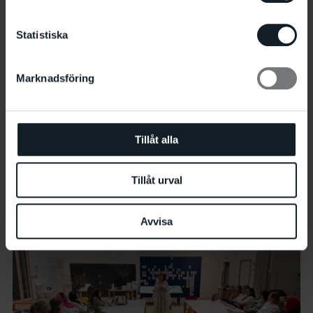
Statistiska
Marknadsföring
Tillåt alla
Berättarvisning med Adawiyah Khalil
19.8 18:00
–
18:45
Tillåt urval
Avvisa