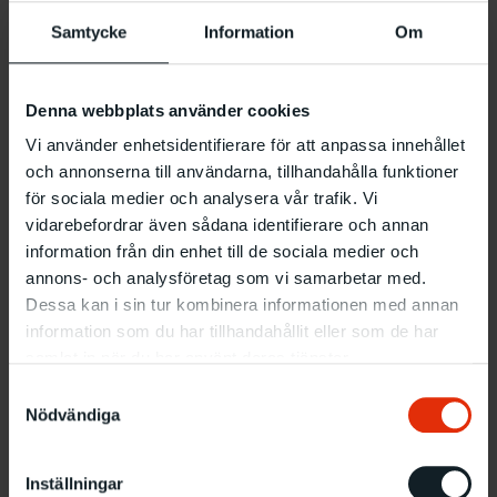
Samtycke
Information
Om
Läs mer om Nordisk Panorama här
.
Information
Denna webbplats använder cookies
Vad
: Filmvisning
Vi använder enhetsidentifierare för att anpassa innehållet
När
: 17–22.9 klockan 11–17
och annonserna till användarna, tillhandahålla funktioner
Var
: C–salen
för sociala medier och analysera vår trafik. Vi
vidarebefordrar även sådana identifierare och annan
Fri entré, ingen anmälan krävs
information från din enhet till de sociala medier och
annons- och analysföretag som vi samarbetar med.
Relaterade evenemang
Dessa kan i sin tur kombinera informationen med annan
information som du har tillhandahållit eller som de har
samlat in när du har använt deras tjänster.
Samtyckesval
Nödvändiga
Inställningar