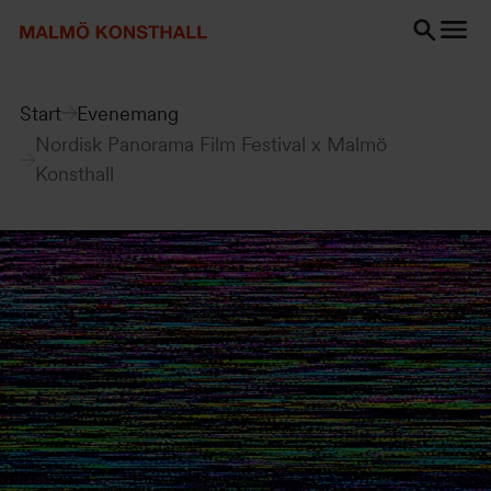
Gå
Gå
Gå
till
till
till
innehåll
Sök
Tillgänglighetsredogörelse
Sök
Start
Evenemang
Nordisk Panorama Film Festival x Malmö
Konsthall