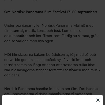
Om Nordisk Panorama Film Festival 17
–22 september:
Under sex dagar fyller Nordisk Panorama Malmö med
film, samtal, musik, konst och fest. Kom och se
dokumentärer och kortfilmer som får dig att skratta, gråta
och se världen med nya ögon.
Möt filmskaparna bakom berättelserna, följ med på pub
crawl-bio genom stan, upptäck nya favoritfilmer och
fortsätt samtalen långt efter att eftertexterna rullat klart.
När biosalongerna stänger fortsätter festivalen med musik
och dans.
Nordisk Panorama handlar inte bara om film. Det handlar
om upplevelserna vi delar, människorna vi möter och
berättelserna du aldrig glömmer.