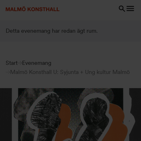
Gå
Gå
Gå
till
till
till
innehåll
Sök
Tillgänglighetsredogörelse
Sök
Detta evenemang har redan ägt rum.
Start
Evenemang
Malmö Konsthall U: Syjunta + Ung kultur Malmö