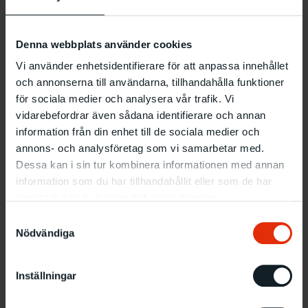
Malmö Konsthall U är en mötesplats för dig mellan 13-25
Denna webbplats använder cookies
år. Ingen föranmälan behövs, det är gratis och finns
Vi använder enhetsidentifierare för att anpassa innehållet
obegränsat med fika!
och annonserna till användarna, tillhandahålla funktioner
för sociala medier och analysera vår trafik. Vi
Information
vidarebefordrar även sådana identifierare och annan
Vad
: Workshop
information från din enhet till de sociala medier och
När
: Onsdag 8.4 klockan 16–19
annons- och analysföretag som vi samarbetar med.
Var
: Verkstan
Dessa kan i sin tur kombinera informationen med annan
information som du har tillhandahållit eller som de har
Fri entré, ingen anmälan krävs
samlat in när du har använt deras tjänster.
Samtyckesval
Nödvändiga
Relaterade evenemang
Inställningar