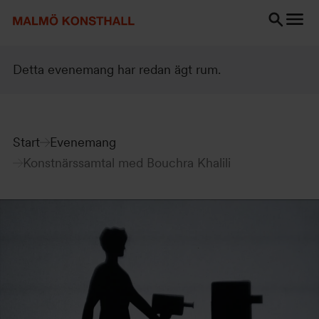
Gå
Gå
Gå
till
till
till
innehåll
Sök
Tillgänglighetsredogörelse
Sök
Detta evenemang har redan ägt rum.
Start
Evenemang
Konstnärssamtal med Bouchra Khalili