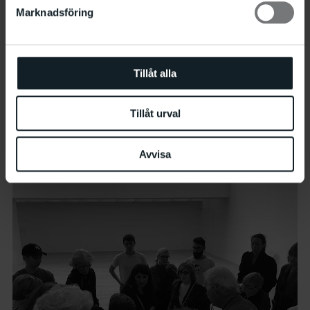
Marknadsföring
Tillåt alla
Arabisk visning av How to Call a Ghost
Tillåt urval
15.8 15:00
–
15:45
Avvisa